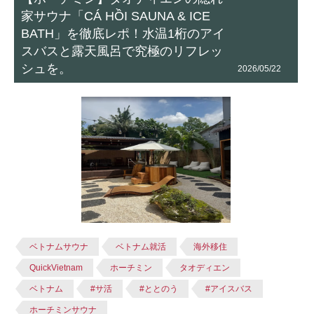
家サウナ「CÁ HỒI SAUNA & ICE
BATH」を徹底レポ！水温1桁のアイ
スバスと露天風呂で究極のリフレッ
シュを。
2026/05/22
ベトナムサウナ
ベトナム就活
海外移住
QuickVietnam
ホーチミン
タオディエン
ベトナム
#サ活
#ととのう
#アイスバス
ホーチミンサウナ