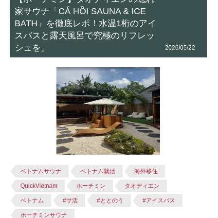
家サウナ「CÁ HỒI SAUNA & ICE
BATH」を徹底レポ！水温1桁のアイ
スバスと露天風呂で究極のリフレッ
シュを。
2026/05/22
ベトナムサウナ
ベトナム就活
海外移住
QuickVietnam
ホーチミン
タオディエン
ベトナム
#サ活
#ととのう
#アイスバス
ホーチミンサウナ