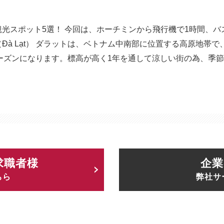
観光スポット5選！ 今回は、ホーチミンから飛行機で1時間、バ
à Lạt） ダラットは、ベトナム中南部に位置する高原地帯で
2シーズンになります。標高が高く1年を通して涼しい街の為、季
求職者様
企業
ちら
弊社サ