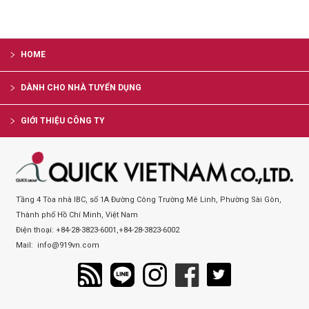
HOME
DÀNH CHO NHÀ TUYỂN DỤNG
GIỚI THIỆU CÔNG TY
Tầng 4 Tòa nhà IBC, số 1A Đường Công Trường Mê Linh, Phường Sài Gòn,
Thành phố Hồ Chí Minh, Việt Nam
Điện thoại:
+84-28-3823-6001
,
+84-28-3823-6002
Mail:
info@919vn.com