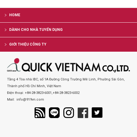
HOME
DÀNH CHO NHÀ TUYỂN DỤNG
GIỚI THIỆU CÔNG TY
Tầng 4 Tòa nhà IBC, số 1A Đường Công Trường Mê Linh, Phường Sài Gòn,
Thành phố Hồ Chí Minh, Việt Nam
Điện thoại:
+84-28-3823-6001
,
+84-28-3823-6002
Mail:
info@919vn.com