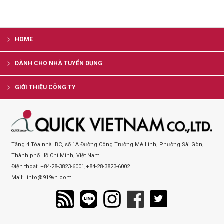
HOME
DÀNH CHO NHÀ TUYỂN DỤNG
GIỚI THIỆU CÔNG TY
Tầng 4 Tòa nhà IBC, số 1A Đường Công Trường Mê Linh, Phường Sài Gòn,
Thành phố Hồ Chí Minh, Việt Nam
Điện thoại:
+84-28-3823-6001
,
+84-28-3823-6002
Mail:
info@919vn.com